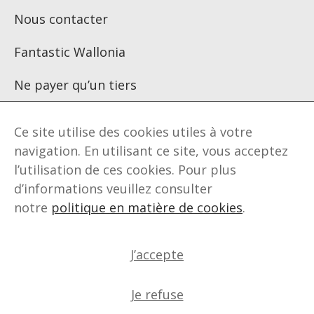
Nous contacter
Fantastic Wallonia
Ne payer qu’un tiers
Ce site utilise des cookies utiles à votre
Suivez-nous sur :
navigation. En utilisant ce site, vous acceptez
l’utilisation de ces cookies. Pour plus
d’informations veuillez consulter
notre
politique en matière de cookies
.
© Wallimage sa | Fonds Régional d'Investissement dans
l'Audiovisuel
Droits réservés
Politique de confidentialité
Politique en
J’accepte
matière de cookies
Déclaration d’accessibilité
Je refuse