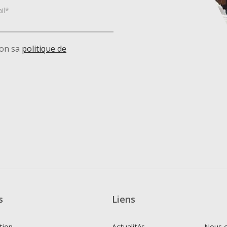
il*
lon sa
politique de
s
Liens
tion
Actualités
Nous c