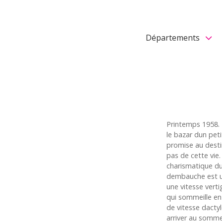
Départements
Printemps 1958. 
le bazar dun peti
promise au desti
pas de cette vie.
charismatique du
dembauche est un
une vitesse verti
qui sommeille en 
de vitesse dactyl
arriver au sommet,