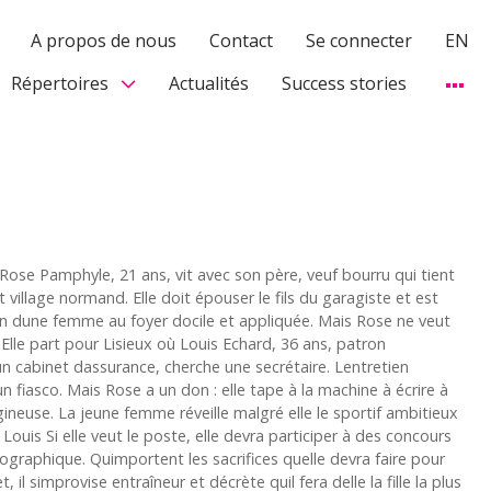
A propos de nous
Contact
Se connecter
EN
Répertoires
Actualités
Success stories
Rose Pamphyle, 21 ans, vit avec son père, veuf bourru qui tient
t village normand. Elle doit épouser le fils du garagiste et est
n dune femme au foyer docile et appliquée. Mais Rose ne veut
 Elle part pour Lisieux où Louis Echard, 36 ans, patron
n cabinet dassurance, cherche une secrétaire. Lentretien
 fiasco. Mais Rose a un don : elle tape à la machine à écrire à
gineuse. La jeune femme réveille malgré elle le sportif ambitieux
Louis Si elle veut le poste, elle devra participer à des concours
ographique. Quimportent les sacrifices quelle devra faire pour
 il simprovise entraîneur et décrète quil fera delle la fille la plus